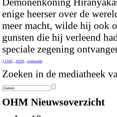
Demonenkoning Hiranyakash
enige heerser over de wereld
meer macht, wilde hij ook 
gunsten die hij verleend ha
speciale zegening ontvange
1
2
3
4
5
...
10
20
...
volgende
Zoeken in de mediatheek 
OHM Nieuwsoverzicht