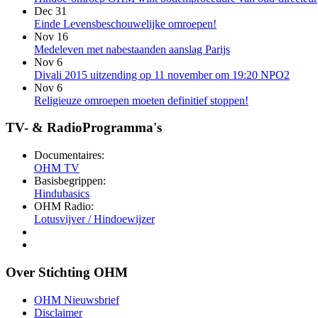
Dec 31
Einde Levensbeschouwelijke omroepen!
Nov 16
Medeleven met nabestaanden aanslag Parijs
Nov 6
Divali 2015 uitzending op 11 november om 19:20 NPO2
Nov 6
Religieuze omroepen moeten definitief stoppen!
TV- & RadioProgramma's
Documentaires:
OHM TV
Basisbegrippen:
Hindubasics
OHM Radio:
Lotusvijver / Hindoewijzer
Over Stichting OHM
OHM Nieuwsbrief
Disclaimer