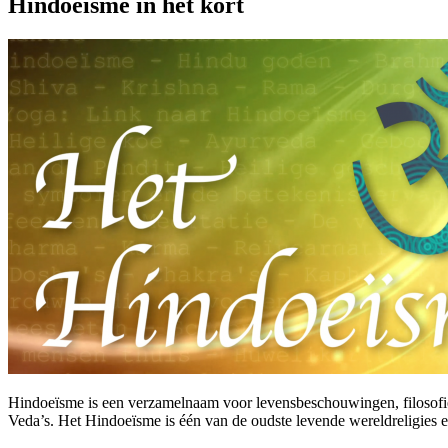
Hindoeïsme in het kort
Hindoeïsme is een verzamelnaam voor levensbeschouwingen, filosofieën
Veda’s. Het Hindoeïsme is één van de oudste levende wereldreligies en