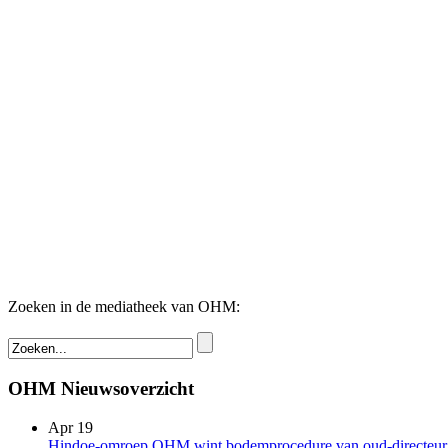
Zoeken in de mediatheek van OHM:
OHM Nieuwsoverzicht
Apr 19
Hindoe-omroep OHM wint bodemprocedure van oud-directeur