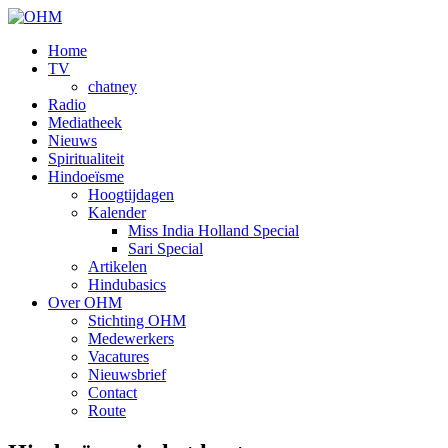
Home
TV
chatney
Radio
Mediatheek
Nieuws
Spiritualiteit
Hindoeïsme
Hoogtijdagen
Kalender
Miss India Holland Special
Sari Special
Artikelen
Hindubasics
Over OHM
Stichting OHM
Medewerkers
Vacatures
Nieuwsbrief
Contact
Route