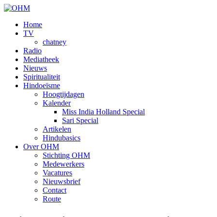
Home
TV
chatney
Radio
Mediatheek
Nieuws
Spiritualiteit
Hindoeïsme
Hoogtijdagen
Kalender
Miss India Holland Special
Sari Special
Artikelen
Hindubasics
Over OHM
Stichting OHM
Medewerkers
Vacatures
Nieuwsbrief
Contact
Route