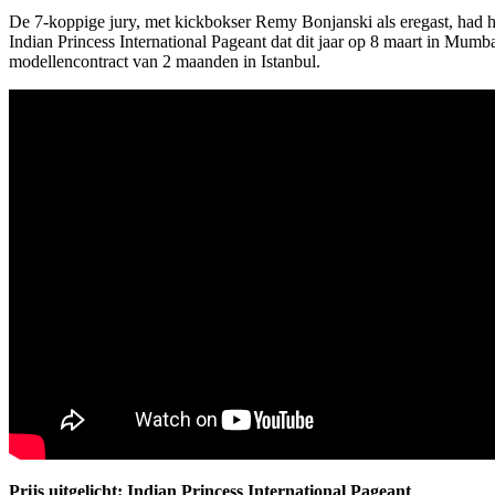
De 7-koppige jury, met kickbokser Remy Bonjanski als eregast, had h
Indian Princess International Pageant dat dit jaar op 8 maart in Mu
modellencontract van 2 maanden in Istanbul.
Prijs uitgelicht: Indian Princess International Pageant