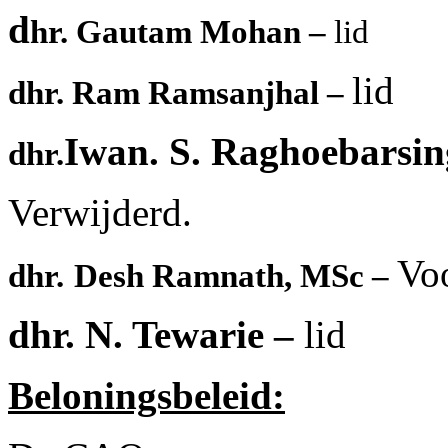
d
hr. Gautam Mohan –
lid
lid
dhr. Ram Ramsanjhal –
Iwan. S. Raghoebarsi
dhr.
Verwijderd.
Voo
dhr.
Desh Ramnath, MSc –
dhr. N. Tewarie –
lid
Beloningsbeleid: