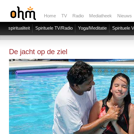
Home
TV
Radio
Mediatheek
Nieuws
spiritualiteit
Spirituele TV/Radio
Yoga/Meditatie
Spirituele 
De jacht op de ziel