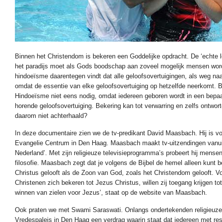
Binnen het Christendom is bekeren een Goddelijke opdracht. De ‘echte le
het paradijs moet als Gods boodschap aan zoveel mogelijk mensen wo
hindoeïsme daarentegen vindt dat alle geloofsovertuigingen, als weg naar
omdat de essentie van elke geloofsovertuiging op hetzelfde neerkomt. B
Hindoeïsme niet eens nodig, omdat iedereen geboren wordt in een bepa
horende geloofsovertuiging. Bekering kan tot verwarring en zelfs ontwort
daarom niet achterhaald?
In deze documentaire zien we de tv-predikant David Maasbach. Hij is vo
Evangelie Centrum in Den Haag. Maasbach maakt tv-uitzendingen vanuit
Nederland’. Met zijn religieuze televisieprogramma’s probeert hij mensen
filosofie. Maasbach zegt dat je volgens de Bijbel de hemel alleen kunt b
Christus gelooft als de Zoon van God, zoals het Christendom gelooft. V
Christenen zich bekeren tot Jezus Christus, willen zij toegang krijgen to
winnen van zielen voor Jezus’, staat op de website van Maasbach.
Ook praten we met Swami Saraswati. Onlangs ondertekenden religieuze w
Vredespaleis in Den Haag een verdrag waarin staat dat iedereen met re