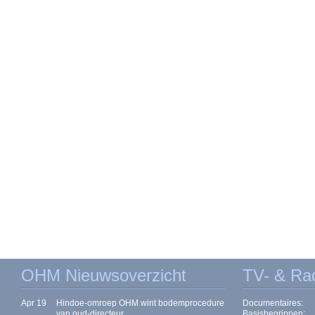
OHM Nieuwsoverzicht
TV- & Ra
Apr 19
Hindoe-omroep OHM wint bodemprocedure
Documentaires:
van oud-directeur
Basisbegrippen: