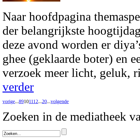
Naar hoofdpagina themaspeci
der belangrijkste hoogtijd
deze avond worden er diya’
ghee (geklaarde boter) en e
verzoek meer licht, geluk,
verder
vorige
...
8
9
10
11
12
...
20
...
volgende
Zoeken in de mediatheek 