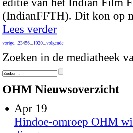
editie van het Indian Film 
(IndianFFTH). Dit kon op m
Lees verder
vorige
...
2
3
4
5
6
...
10
20
...
volgende
Zoeken in de mediatheek 
OHM Nieuwsoverzicht
Apr 19
Hindoe-omroep OHM win