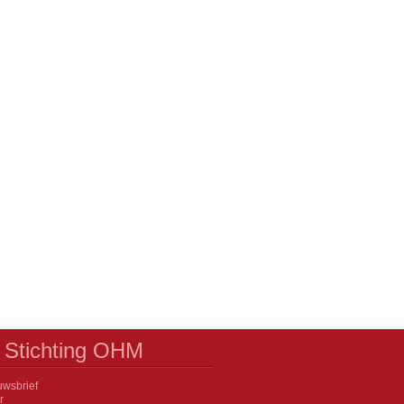
 Stichting OHM
wsbrief
r