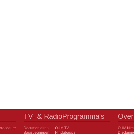
TV- & RadioProgramma's
Over
procedure
Documentaires:
OHM TV
OHM Nieu
Basisbegrippen:
Hindubasics
Disclaime