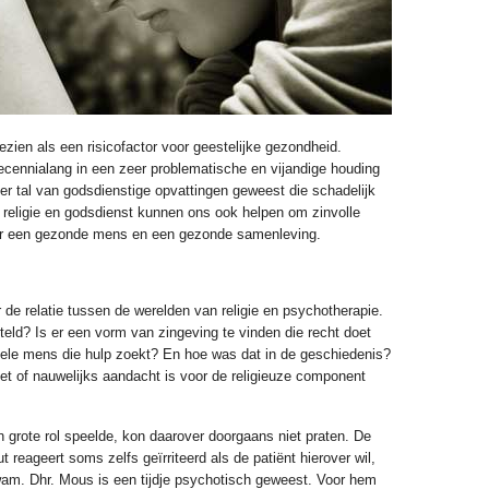
ezien als een risicofactor voor geestelijke gezondheid.
cennialang in een zeer problematische en vijandige houding
 er tal van godsdienstige opvattingen geweest die schadelijk
 religie en godsdienst kunnen ons ook helpen om zinvolle
ar een gezonde mens en een gezonde samenleving.
de relatie tussen de werelden van religie en psychotherapie.
eld? Is er een vorm van zingeving te vinden die recht doet
uele mens die hulp zoekt? En hoe was dat in de geschiedenis?
niet of nauwelijks aandacht is voor de religieuze component
n grote rol speelde, kon daarover doorgaans niet praten. De
reageert soms zelfs geïrriteerd als de patiënt hierover wil,
am. Dhr. Mous is een tijdje psychotisch geweest. Voor hem