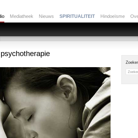
io
Mediatheek
Nieuws
SPIRITUALITEIT
Hindoeïsme
Ov
 psychotherapie
Zoeken