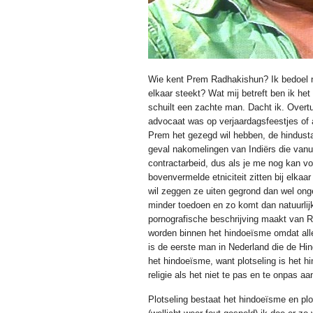
Wie kent Prem Radhakishun? Ik bedoel n
elkaar steekt? Wat mij betreft ben ik het
schuilt een zachte man. Dacht ik. Overtu
advocaat was op verjaardagsfeestjes of 
Prem het gezegd wil hebben, de hindustani
geval nakomelingen van Indiërs die vanu
contractarbeid, dus als je me nog kan 
bovenvermelde etniciteit zitten bij elkaar
wil zeggen ze uiten gegrond dan wel onge
minder toedoen en zo komt dan natuurlij
pornografische beschrijving maakt van 
worden binnen het hindoeïsme omdat alle
is de eerste man in Nederland die de Hin
het hindoeïsme, want plotseling is het h
religie als het niet te pas en te onpas a
Plotseling bestaat het hindoeïsme en p