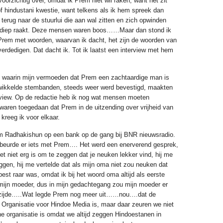
voorzichtig over, omdat ik Prem niet wil raken, want het zit
f hindustani kwestie, want telkens als ik hem spreek dan
terug naar de stuurlui die aan wal zitten en zich opwinden
es diep raakt. Deze mensen waren boos……Maar dan stond ik
Prem met woorden, waarvan ik dacht, het zijn de woorden van
rdedigen. Dat dacht ik. Tot ik laatst een interview met hem
, waarin mijn vermoeden dat Prem een zachtaardige man is
wikkelde stembanden, steeds weer werd bevestigd, maakten
erview. Op de redactie heb ik nog wat mensen moeten
waren toegedaan dat Prem in de uitzending over vrijheid van
kreeg ik voor elkaar.
rem Radhakishun op een bank op de gang bij BNR nieuwsradio.
beurde er iets met Prem…. Het werd een enerverend gesprek,
het niet erg is om te zeggen dat je neuken lekker vind, hij me
ggen, hij me vertelde dat als mijn oma niet zou neuken dat
best raar was, omdat ik bij het woord oma altijd als eerste
mijn moeder, dus in mijn gedachtegang zou mijn moeder er
terzijde…..Wat legde Prem nog meer uit……nou….dat de
Organisatie voor Hindoe Media is, maar daar zeuren we niet
e organisatie is omdat we altijd zeggen Hindoestanen in