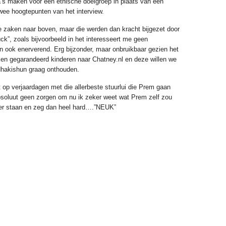
’s maken voor een etnische doelgroep in plaats van een
twee hoogtepunten van het interview.
 zaken naar boven, maar die werden dan kracht bijgezet door
ck”, zoals bijvoorbeeld in het interesseert me geen
n ook enerverend. Erg bijzonder, maar onbruikbaar gezien het
jken gegarandeerd kinderen naar Chatney.nl en deze willen we
dhakishun graag onthouden.
 op verjaardagen met die allerbeste stuurlui die Prem gaan
oluut geen zorgen om nu ik zeker weet wat Prem zelf zou
mer staan en zeg dan heel hard….”NEUK”