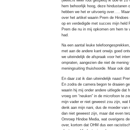
(wellicht weer fout gespeld) ik doe er zo 
hem behoorlijk hoog, deze hindustanen o
hebben we het er uitvoerig over….. Maar 
over het artikel waarin Prem de Hindo
op en verdedigde met succes mijn held 
Prem die nu in mij opkomen om hem te ve
had.
Na een aantal leuke telefoongesprekken
met aan de andere kant onwijs goed ont
we uiteindelijk de afspraak voor het int
ompraten, aangezien die niet de mening 
meningsuiting thuishoorde. Maar ook dat 
En daar zat ik dan uiteindelijk naast P
En zodra de camera begon te draaien ge
waarin hij mij onder andere uitlegde dat 
vroeg om “neuken” in de microfoon te ze
mijn vader er niet geweest zou zijn, wat 
denk aan mijn nani, dus de moeder van 
dan niet geweest zijn, maar dat even 
Omroep Hindoe Media, wat overigens de 
over, kortom dat OHM dus een racistisch