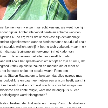
iet kennen van tv enzo maar echt kennen, wie weet hoe hij in
 spoor bijster. Achter alle vooral harde en scherpe woorden
igd was ik. Zo erg zelfs dat ik steevast zijn denkbeeldige
andere bijeenkomsten waar de hindoestaanse stuurlui of zoals
 stuurlui, wellicht schrijf ik het nu toch verkeerd, maar in elk
it India naar Suriname zijn gekomen in het kader van
volgen…..deze mensen met allemaal dezelfde zoals
 aan wal zoals het spreekwoord omschrijft en zijn stuurlui, dat
grond kritiek op allerlei zaken en mensen die er meer of
k het fameuze artikel ter sprake waarin Prem een
Rama, Sita en Ravana om te bewijzen dat alles gezegd mag
s goddelijk is en daarmee meteen een unicum heeft, want hij
does beledigt wat op zich niet slecht is voor het imago van
indoeïsme een echte religie, want hoe belangrijk is nu een
an beledigingen wordt blootgesteld?
lotseling bestaan de Hindoestanen….sorry Prem….hindustanis