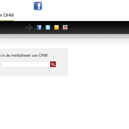
er OHM
Miss India Holland Speci
 in de mediatheek van OHM: