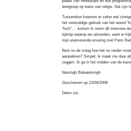
plaats van Hindustani en dus programma
doelgroep op basis van religie. Dat zijn 
Tussendoor kwamen er zeker wel zinnige
het veelvuldige gebruik van het woord “fu
“fuck”…..kortom ik noem dit interview da
tijdstip waarop we uitzenden, want er ki
mijn enerverende ervaring met Prem Ra
Rest nu de vraag hoe het nu verder moet
aanpakken? Simpel, ik maak me daar abs
zeggen. Ik ga in het midden van de ka
Narsingh Balwantsingh
Geschreven op 23/04/2008
Delen via: