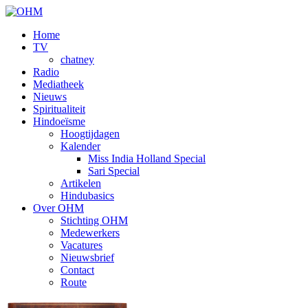
Home
TV
chatney
Radio
Mediatheek
Nieuws
Spiritualiteit
Hindoeïsme
Hoogtijdagen
Kalender
Miss India Holland Special
Sari Special
Artikelen
Hindubasics
Over OHM
Stichting OHM
Medewerkers
Vacatures
Nieuwsbrief
Contact
Route