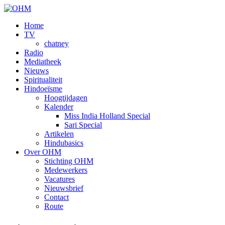
Home
TV
chatney
Radio
Mediatheek
Nieuws
Spiritualiteit
Hindoeïsme
Hoogtijdagen
Kalender
Miss India Holland Special
Sari Special
Artikelen
Hindubasics
Over OHM
Stichting OHM
Medewerkers
Vacatures
Nieuwsbrief
Contact
Route