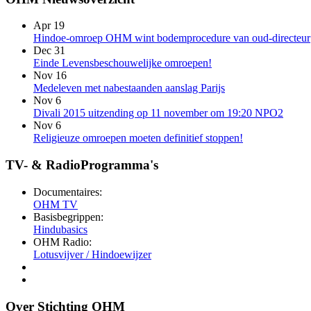
Apr 19
Hindoe-omroep OHM wint bodemprocedure van oud-directeur
Dec 31
Einde Levensbeschouwelijke omroepen!
Nov 16
Medeleven met nabestaanden aanslag Parijs
Nov 6
Divali 2015 uitzending op 11 november om 19:20 NPO2
Nov 6
Religieuze omroepen moeten definitief stoppen!
TV- & RadioProgramma's
Documentaires:
OHM TV
Basisbegrippen:
Hindubasics
OHM Radio:
Lotusvijver / Hindoewijzer
Over Stichting OHM